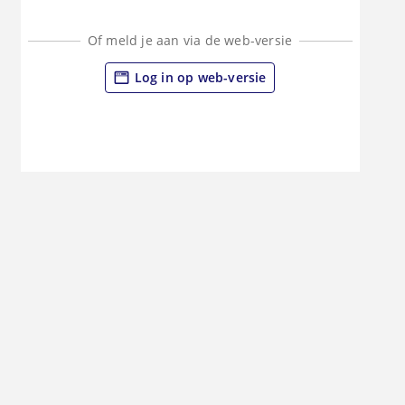
Of meld je aan via de web-versie
Log in op web-versie